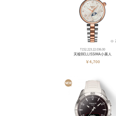
美度
精工
汉米
西铁
卡西
雪铁
T152.223.22.036.00
天梭BELLISSIMA小美人
梅花
￥4,700
飞亚
海鸥
摩凡
时度
依波
罗西
依波