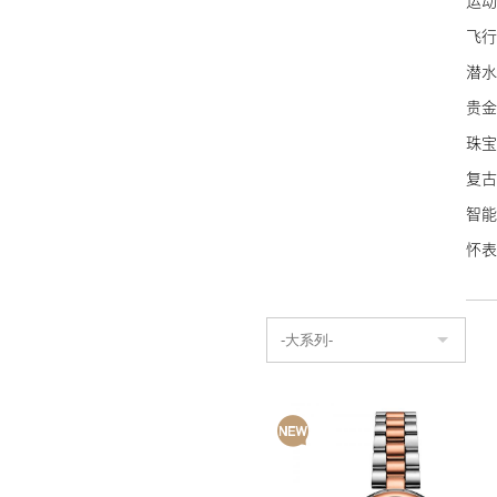
运动
万宝
飞行
泰格
潜水
NO
贵金
艾美
珠宝
宝齐
复古
波尔
智能
豪利
怀表
荣汉
名士
艾米
康斯
Sin
蕾蒙
天梭