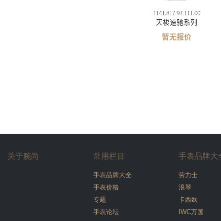
T141.817.97.111.00
天梭速驰系列
暂无报价
关于腕尚
常用栏目
手表品牌大
手表品牌大全
劳力士
手表价格
浪琴
专题
卡西欧
手表论坛
IWC万国