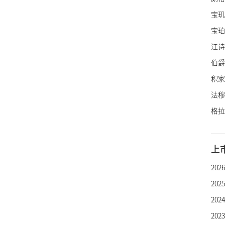
宝玑
宝珀
江诗
伯爵
积家
法穆
格拉
里查
亨利
上
罗杰
20
帕玛
20
雅典
20
雅克
20
宇舶