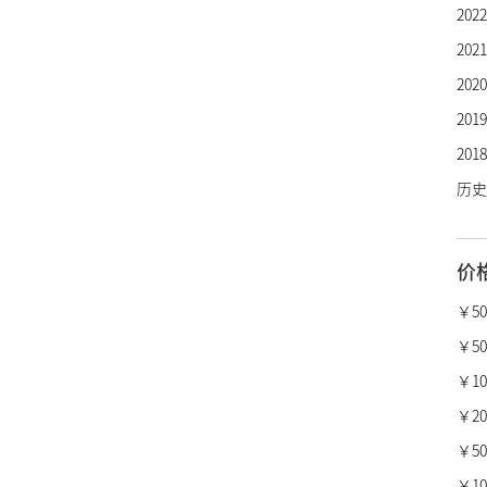
20
芝柏
20
劳力
20
欧米
20
万国
20
百年
历史
卡地
沛纳
价
真力
柏莱
￥5
宝格
￥50
梵克
￥10,
昆仑
￥20,
萧邦
￥50,
瑞宝
￥100