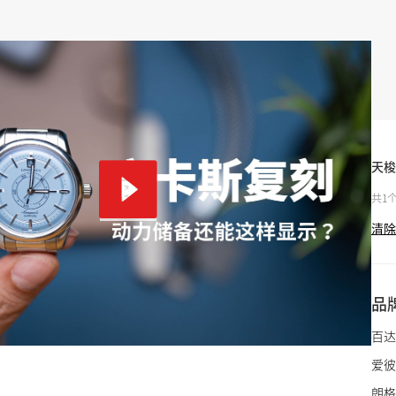
天梭
共1
清除
品
百达
爱彼
朗格