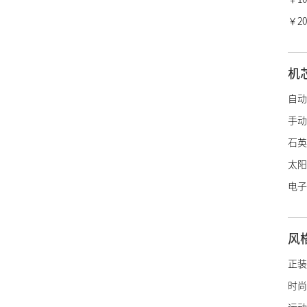
冠蓝
￥20
香奈
爱马
机
LV
自动
迪奥
手动
宝诗
石英
博柏
太阳
绰美
电子
古驰
施华
风
阿玛
帝舵
正装
浪琴
时尚
雷达