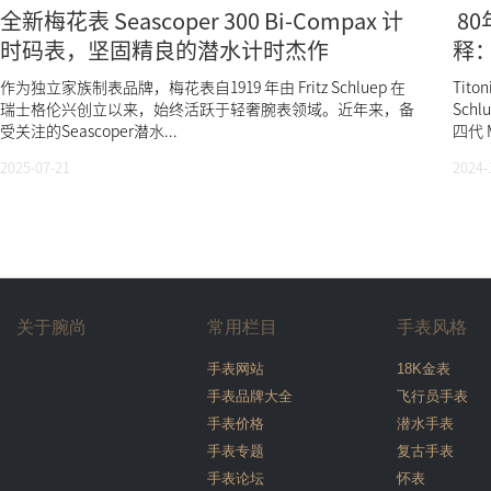
全新梅花表 Seascoper 300 Bi-Compax 计
8
时码表，坚固精良的潜水计时杰作
释：
作为独立家族制表品牌，梅花表自1919 年由 Fritz Schluep 在
Tit
瑞士格伦兴创立以来，始终活跃于轻奢腕表领域。近年来，备
Sch
受关注的Seascoper潜水...
四代 Ma
2025-07-21
2024-
关于腕尚
常用栏目
手表风格
手表网站
18K金表
手表品牌大全
飞行员手表
手表价格
潜水手表
手表专题
复古手表
手表论坛
怀表