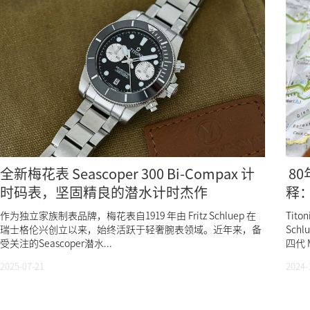
全新梅花表 Seascoper 300 Bi-Compax 计
8
时码表，坚固精良的潜水计时杰作
释：
作为独立家族制表品牌，梅花表自1919 年由 Fritz Schluep 在
Tit
瑞士格伦兴创立以来，始终活跃于轻奢腕表领域。近年来，备
Sch
受关注的Seascoper潜水...
四代 Ma
2025-07-21
2024-