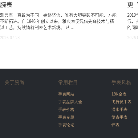
腕表
更
雅典表一直敢为不同，始终坚信，唯有大胆突破不可能，方能
201
不断拓进。自 1846 年创立以来，雅典表便凭借先锋技术与精
低，
湛工艺，持续铸就制表艺术新境。 从 ...
的同时
2026-07-23
2026-
关于腕尚
常用栏目
手表风格
手表网站
18K金表
手表品牌大全
飞行员手表
手表价格
潜水手表
手表专题
复古手表
手表论坛
怀表