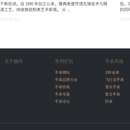
不断拓进。自 1846 年创立以来，雅典表便凭借先锋技术与精
低，
湛工艺，持续铸就制表艺术新境。 从 ...
的同时
2026-07-23
2026-
关于腕尚
常用栏目
手表风格
手表网站
18K金表
手表品牌大全
飞行员手表
手表价格
潜水手表
手表专题
复古手表
手表论坛
怀表