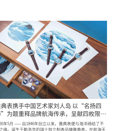
雅典表携手中国艺术家刘人岛 以“名扬四
海”为题重释品牌航海传承，呈献四枚限量
微绘腕表
026年5月 —— 自1846年创立以来，雅典表便与海洋缔结了不
之缘。诞生于勒洛克的瑞士独立制表品牌雅典表，在航海天