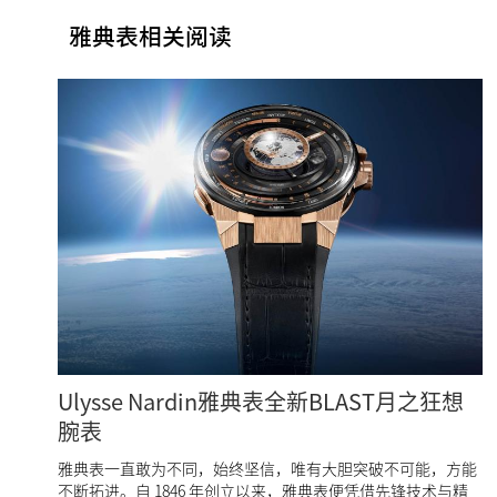
雅典表相关阅读
Ulysse Nardin雅典表全新BLAST月之狂想
腕表
雅典表一直敢为不同，始终坚信，唯有大胆突破不可能，方能
不断拓进。自 1846 年创立以来，雅典表便凭借先锋技术与精