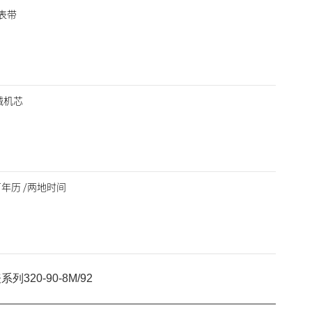
表带
机械机芯
/万年历 /两地时间