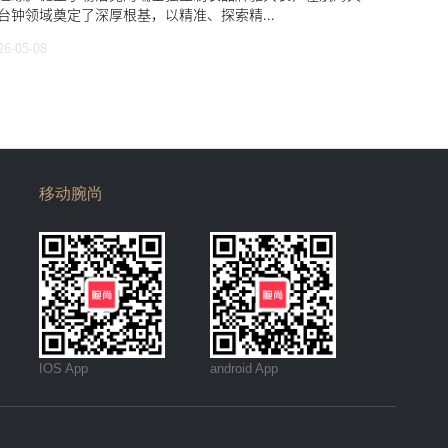
台钟领域奠定了深厚根基，以精准、探索精...
26-05-08
移动腕尚
IOS App
android App