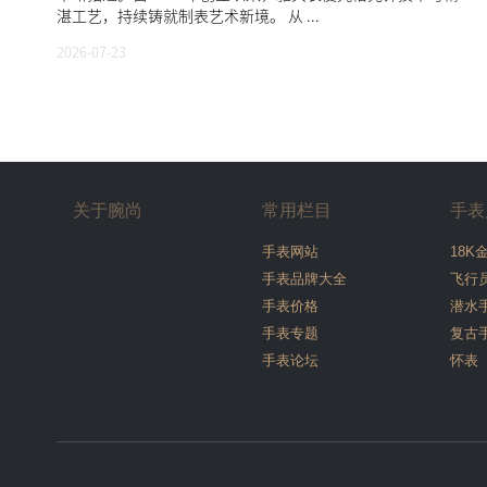
湛工艺，持续铸就制表艺术新境。 从 ...
2026-07-23
关于腕尚
常用栏目
手表
手表网站
18K
手表品牌大全
飞行
手表价格
潜水
手表专题
复古
手表论坛
怀表