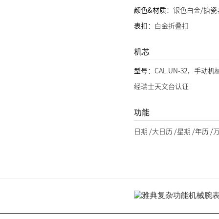
颜色&材质
：银色白金/搪瓷
表扣
：白金折叠扣
机芯
型号
：CAL.UN-32，手动
经瑞士天文台认证
功能
日期 /大日历 /星期 /年历 