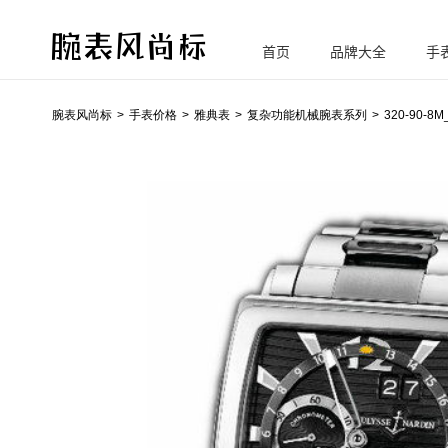
首页
品牌大全
手
腕
表风尚标
腕表风尚标
手表价格
雅典表
复杂功能机械腕表系列
320-90-8M