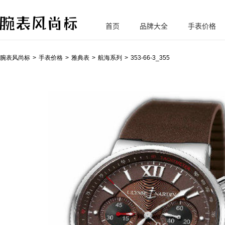
首页
品牌大全
手表价格
腕
表风尚标
腕表风尚标
手表价格
雅典表
航海系列
353-66-3_355