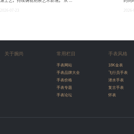
湛工艺，持续铸就制表艺术新境。 从 ...
的同时
2026-07-23
2026-
关于腕尚
常用栏目
手表风格
手表网站
18K金表
手表品牌大全
飞行员手表
手表价格
潜水手表
手表专题
复古手表
手表论坛
怀表