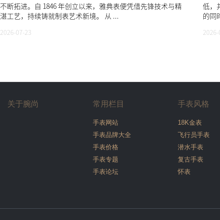
不断拓进。自 1846 年创立以来，雅典表便凭借先锋技术与精
低，
湛工艺，持续铸就制表艺术新境。 从 ...
的同时
2026-07-23
2026-
关于腕尚
常用栏目
手表风格
手表网站
18K金表
手表品牌大全
飞行员手表
手表价格
潜水手表
手表专题
复古手表
手表论坛
怀表