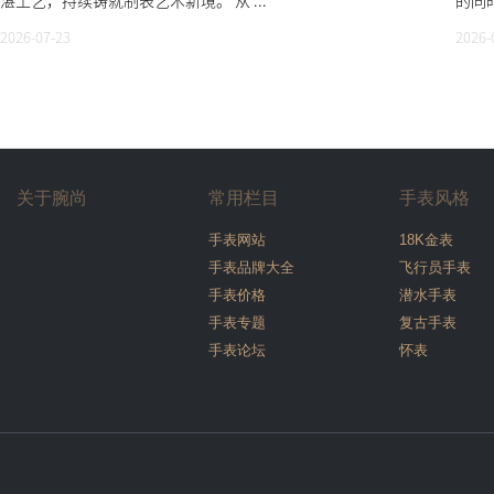
湛工艺，持续铸就制表艺术新境。 从 ...
的同时
2026-07-23
2026-
关于腕尚
常用栏目
手表风格
手表网站
18K金表
手表品牌大全
飞行员手表
手表价格
潜水手表
手表专题
复古手表
手表论坛
怀表