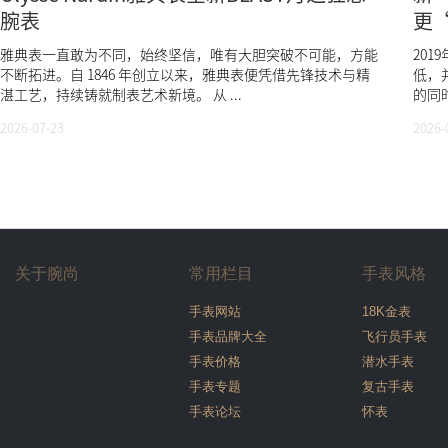
腕表
更
雅典表一直敢为不同，始终坚信，唯有大胆突破不可能，方能
201
不断拓进。自 1846 年创立以来，雅典表便凭借先锋技术与精
低，
湛工艺，持续铸就制表艺术新境。 从 ...
的同时
2026-07-23
2026-
关于腕尚
常用栏目
手表风格
手表网站
18K金表
手表品牌大全
飞行员手表
手表价格
潜水手表
手表专题
复古手表
手表论坛
怀表