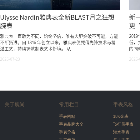
Ulysse Nardin雅典表全新BLAST月之狂想
新一
腕表
更
雅典表一直敢为不同，始终坚信，唯有大胆突破不可能，方能
201
不断拓进。自 1846 年创立以来，雅典表便凭借先锋技术与精
低，
湛工艺，持续铸就制表艺术新境。 从 ...
的同时
2026-07-23
2026-
关于腕尚
常用栏目
手表风格
手表网站
18K金表
手表品牌大全
飞行员手表
手表价格
潜水手表
手表专题
复古手表