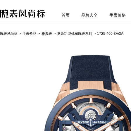
首页
品牌大全
手表价格
腕
表风尚标
腕表风尚标
手表价格
雅典表
复杂功能机械腕表系列
1725-400-3A/3A