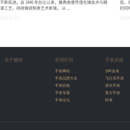
不断拓进。自 1846 年创立以来，雅典表便凭借先锋技术与精
低，
湛工艺，持续铸就制表艺术新境。 从 ...
的同时
2026-07-23
2026-
关于腕尚
常用栏目
手表风格
手表网站
18K金表
手表品牌大全
飞行员手表
手表价格
潜水手表
手表专题
复古手表
手表论坛
怀表