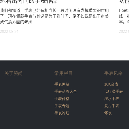
想看出时间的手表作品
功
我们都知道，手表已经有相当长一段时间没有发挥重要的作用
Poe
了，现在佩戴手表与其说是为了看时间，倒不如说是出于审美
峰，
或气质方面的考虑...
事。
2022-08-24
2022-
关于腕尚
常用栏目
手表风格
手表网站
18K金表
手表品牌大全
飞行员手表
手表价格
潜水手表
手表专题
复古手表
手表论坛
怀表