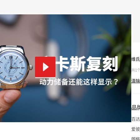
维氏
共1
清除
品
百达
爱彼
朗格