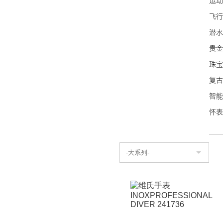
运动
万宝
飞行
泰格
潜水
NO
贵金
艾美
珠宝
宝齐
复古
波尔
智能
豪利
怀表
荣汉
名士
艾米
康斯
Sin
蕾蒙
天梭