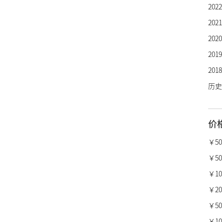
20
芝柏
20
劳力
20
欧米
20
万国
20
百年
历史
卡地
沛纳
价
真力
柏莱
￥5
宝格
￥50
梵克
￥10,
昆仑
￥20,
萧邦
￥50,
瑞宝
￥100