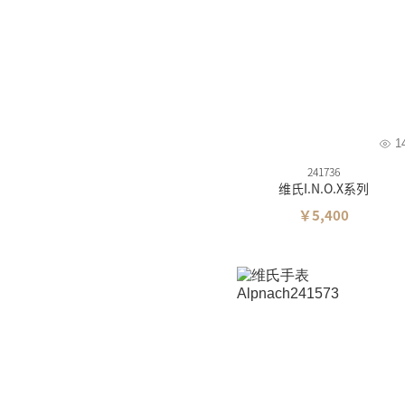
美度
精工
汉米
西铁
卡西
1
雪铁
241736
维氏I.N.O.X系列
梅花
￥5,400
飞亚
海鸥
摩凡
时度
依波
罗西
依波