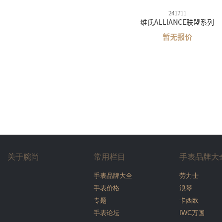
241711
维氏ALLIANCE联盟系列
暂无报价
关于腕尚
常用栏目
手表品牌大
手表品牌大全
劳力士
手表价格
浪琴
专题
卡西欧
手表论坛
IWC万国