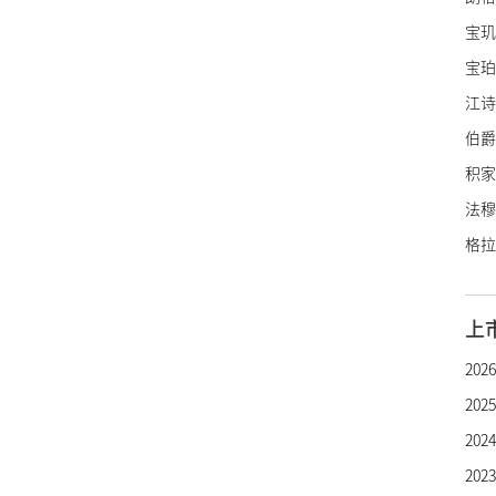
宝玑
宝珀
江诗
伯爵
积家
法穆
格拉
里查
亨利
上
罗杰
20
帕玛
20
雅典
20
雅克
20
宇舶