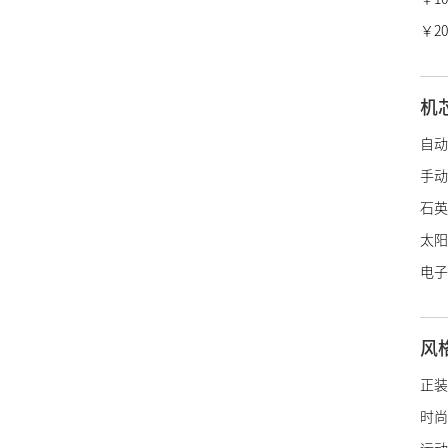
冠蓝
￥20
香奈
爱马
机
LV
自动
迪奥
手动
宝诗
石英
博柏
太阳
绰美
电子
古驰
施华
风
阿玛
帝舵
正装
浪琴
时尚
雷达