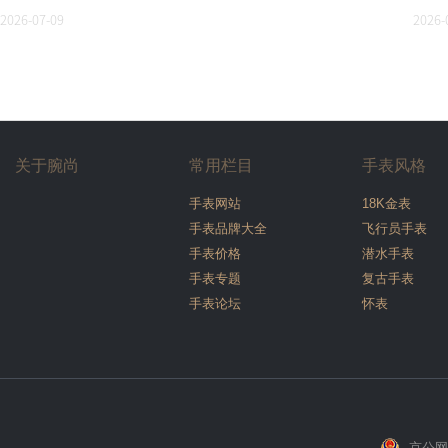
2026-07-09
2026-
关于腕尚
常用栏目
手表风格
手表网站
18K金表
手表品牌大全
飞行员手表
手表价格
潜水手表
手表专题
复古手表
手表论坛
怀表
京公网安