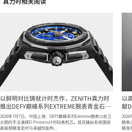
真力时相关阅读
以鲜明对比铸就计时杰作，ZENITH真力时
以
推出DEFY巅峰系列EXTREME腕表青金石款
献D
第二代
腕
2026年7月7日，中国上海：DEFY巅峰系列Extreme腕表以前卫
202
大胆的手法演绎El Primero计时码表机芯。其双擒纵系统围绕
腕表
高振频精准走时与卓越性能构...
精准